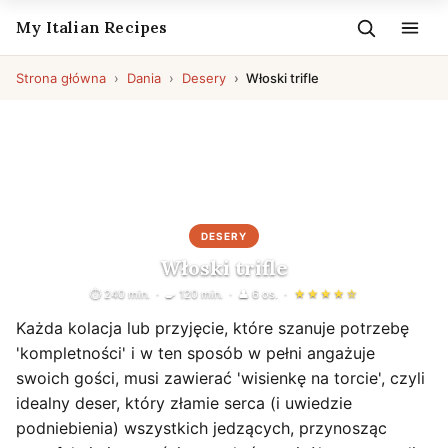
My Italian Recipes
Strona główna
Dania
Desery
Włoski trifle
DESERY
Włoski trifle
⏱ 240 min.
🍳 120 min.
👤 6 os.
★★★★☆
Każda kolacja lub przyjęcie, które szanuje potrzebę
'kompletności' i w ten sposób w pełni angażuje
swoich gości, musi zawierać 'wisienkę na torcie', czyli
idealny deser, który złamie serca (i uwiedzie
podniebienia) wszystkich jedzących, przynosząc