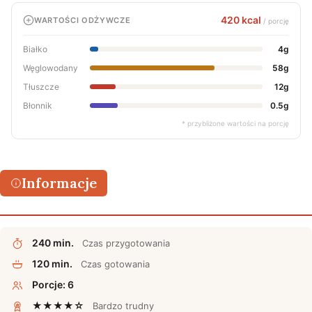
420 kcal
WARTOŚCI ODŻYWCZE
/ porcję
Białko
4g
Węglowodany
58g
Tłuszcze
12g
Błonnik
0.5g
* przybliżone wartości na porcję
Informacje
240 min.
Czas przygotowania
120 min.
Czas gotowania
Porcje: 6
★★★★☆
Bardzo trudny