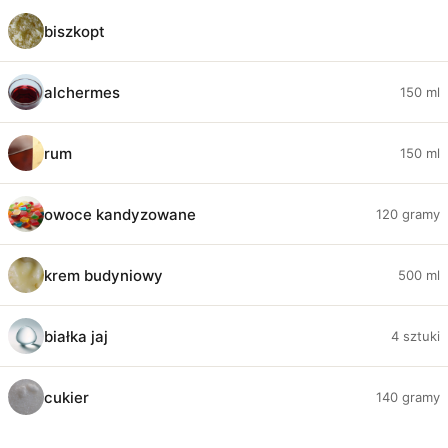
biszkopt
alchermes
150 ml
rum
150 ml
owoce kandyzowane
120 gramy
krem budyniowy
500 ml
białka jaj
4 sztuki
cukier
140 gramy