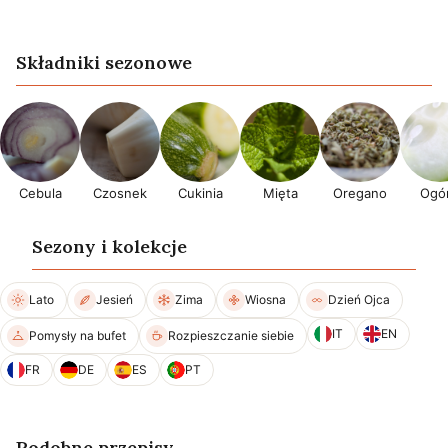
Składniki sezonowe
Cebula
Czosnek
Cukinia
Mięta
Oregano
Ogór
Sezony i kolekcje
Lato
Jesień
Zima
Wiosna
Dzień Ojca
IT
EN
Pomysły na bufet
Rozpieszczanie siebie
FR
DE
ES
PT
Podobne przepisy