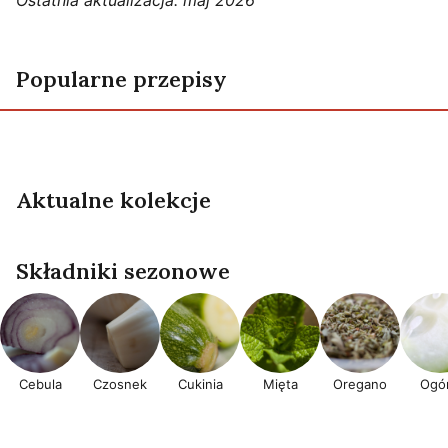
Ostatnia aktualizacja: maj 2026
Popularne przepisy
Słodkie Apulijskie Wielkanocne Przekąski
‘scarcella’
Gin I Cola
Mięsna Pizza
Linguine Ai Datteri Di Mare
Aktualne kolekcje
Lato
Przepisy wegańskie
Składniki sezonowe
Cebula
Czosnek
Cukinia
Mięta
Oregano
Ogór