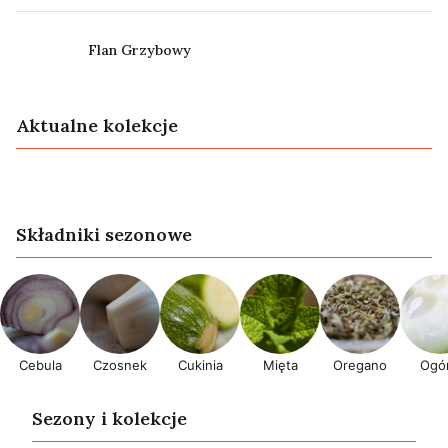
Flan Grzybowy
Aktualne kolekcje
Lato
Przepisy wegańskie
Składniki sezonowe
Cebula
Czosnek
Cukinia
Mięta
Oregano
Ogór
Sezony i kolekcje