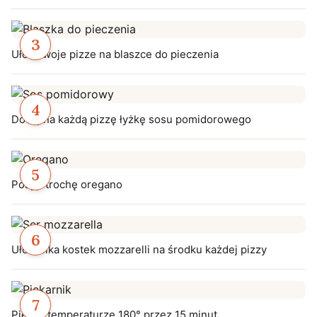
Ułóż swoje pizze na blaszce do pieczenia
Dodaj na każdą pizzę łyżkę sosu pomidorowego
Posyp trochę oregano
Ułóż kilka kostek mozzarelli na środku każdej pizzy
Piec w temperaturze 180° przez 15 minut