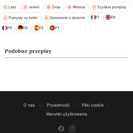
Lato
Jesień
Zima
Wiosna
Szybkie przepisy
IT
EN
Pomysły na bufet
Gotowanie z dziećmi
FR
DE
ES
PT
Podobne przepisy
Pizza z cebulą i capocollo
Filety mięsne z pomidorami i
Zapiekany makaron
Tarta z makaronu
Bakłażan z pomidorami i
Kulki ryżowe arancini
oregano
oregano
O nas
Prywatność
Pliki cookie
Warunki użytkowania