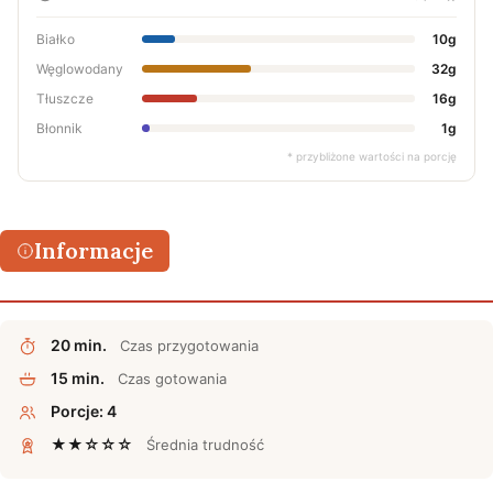
Białko
10g
Węglowodany
32g
Tłuszcze
16g
Błonnik
1g
* przybliżone wartości na porcję
Informacje
20 min.
Czas przygotowania
15 min.
Czas gotowania
Porcje: 4
★★☆☆☆
Średnia trudność