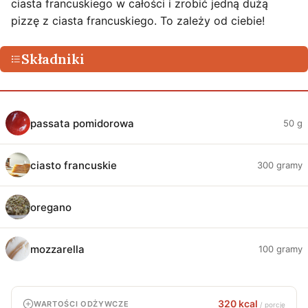
ciasta francuskiego w całości i zrobić jedną dużą
pizzę z ciasta francuskiego. To zależy od ciebie!
Składniki
passata pomidorowa
50 g
ciasto francuskie
300 gramy
oregano
mozzarella
100 gramy
320 kcal
WARTOŚCI ODŻYWCZE
/ porcję