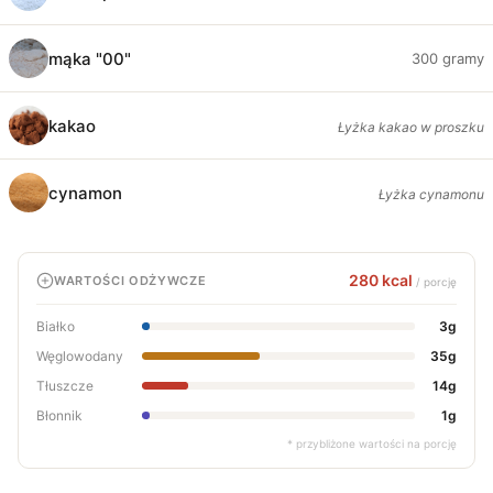
mąka "00"
300 gramy
kakao
Łyżka kakao w proszku
cynamon
Łyżka cynamonu
280 kcal
WARTOŚCI ODŻYWCZE
/ porcję
Białko
3g
Węglowodany
35g
Tłuszcze
14g
Błonnik
1g
* przybliżone wartości na porcję