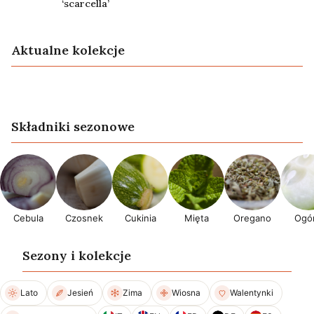
‘scarcella’
Aktualne kolekcje
Lato
Przepisy wegańskie
Składniki sezonowe
Cebula
Czosnek
Cukinia
Mięta
Oregano
Ogór
Sezony i kolekcje
Lato
Jesień
Zima
Wiosna
Walentynki