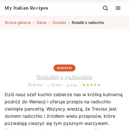
My Italian Recipes
Strona główna
Dania
Dodatki
Roladki z radicchio
DODATKI
Roladki z radicchio
⏱ 15 min.
🍳 15 min.
👤 3 os.
★★☆☆☆
Dziś nasz szef kuchni zabierze nas w krótką kulinarną
podróż do Wenecji i oferuje przepis na radicchio
owinięte pancettą. Wszyscy wiedzą, że Treviso jest
domem radicchio i źródłem wielu przepisów, które
pozwalają cieszyć się tym pysznym warzywem.