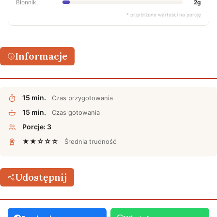
Błonnik
2g
* przybliżone wartości na porcję
Informacje
15 min.
Czas przygotowania
15 min.
Czas gotowania
Porcje: 3
★★☆☆☆
Średnia trudność
Udostępnij