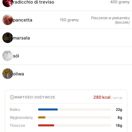
radicchio di treviso
400 gramy
Pieczenie w piekarniku
pancetta
150 gramy
(boczek)
marsala
sól
oliwa
280 kcal
WARTOŚCI ODŻYWCZE
/ porcję
Białko
22g
Węglowodany
8g
Tłuszcze
18g