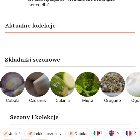
‘scarcella’
Aktualne kolekcje
Lato
Przepisy wegańskie
Składniki sezonowe
Cebula
Czosnek
Cukinia
Mięta
Oregano
Ogór
Sezony i kolekcje
IT
EN
FR
Jesień
Lekkie przepisy
Detoks