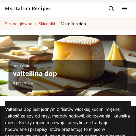
My Italian Recipes
Strona główna
Składniki
Valtellina dop
SKŁADNIK
valtellina dop
4 przepisów
Valtellina dop jest jednym z filarów włoskiej kuchni mięsnej.
Jakość zależy od rasy, metody hodowli, dojrzewania i kawałka
mięsa. Każdy region ma swoje specyficzne tradycje
hodowlane i przepisy, które prezentują to mięso w
przygotowaniach, od wolno duszonych potraw po pieczenie,