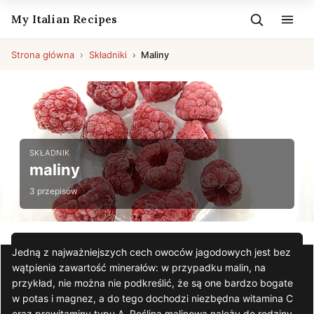
My Italian Recipes
Strona główna
Składniki
Maliny
SKŁADNIK
maliny
3 przepisów
Jedną z najważniejszych cech owoców jagodowych jest bez
wątpienia zawartość minerałów: w przypadku malin, na
przykład, nie można nie podkreślić, że są one bardzo bogate
w potas i magnez, a do tego dochodzi niezbędna witamina C
oraz prowitaminy typu A. Roślina malinowa należy do rodziny