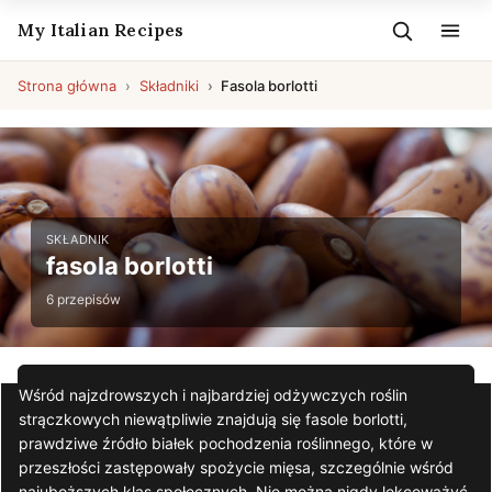
My Italian Recipes
Strona główna
Składniki
Fasola borlotti
SKŁADNIK
fasola borlotti
6 przepisów
Wśród najzdrowszych i najbardziej odżywczych roślin
strączkowych niewątpliwie znajdują się fasole borlotti,
prawdziwe źródło białek pochodzenia roślinnego, które w
przeszłości zastępowały spożycie mięsa, szczególnie wśród
najuboższych klas społecznych. Nie można nigdy lekceważyć