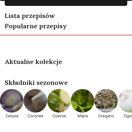
Lista przepisów
Popularne przepisy
Gin I Cola
Gin I Campari
Słodkie Apulijskie Wielkanocne Przekąsk
Campari Soda
‘scarcella’
Aktualne kolekcje
Lato
Przepisy wegańskie
Składniki sezonowe
Cebula
Czosnek
Cukinia
Mięta
Oregano
Ogór