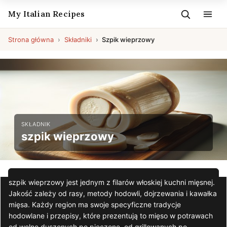
My Italian Recipes
Strona główna
Składniki
Szpik wieprzowy
SKŁADNIK
szpik wieprzowy
szpik wieprzowy jest jednym z filarów włoskiej kuchni mięsnej.
Jakość zależy od rasy, metody hodowli, dojrzewania i kawałka
mięsa. Każdy region ma swoje specyficzne tradycje
hodowlane i przepisy, które prezentują to mięso w potrawach
od wolno duszonych po pieczone, od grillowanych po